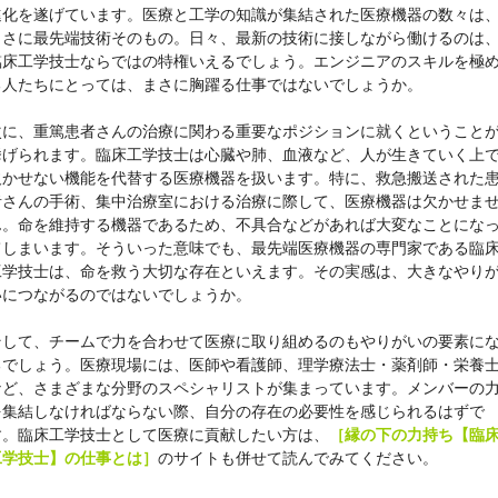
進化を遂げています。医療と工学の知識が集結された医療機器の数々は
まさに最先端技術そのもの。日々、最新の技術に接しながら働けるのは
臨床工学技士ならではの特権いえるでしょう。エンジニアのスキルを極
る人たちにとっては、まさに胸躍る仕事ではないでしょうか。
次に、重篤患者さんの治療に関わる重要なポジションに就くということ
挙げられます。臨床工学技士は心臓や肺、血液など、人が生きていく上
欠かせない機能を代替する医療機器を扱います。特に、救急搬送された
者さんの手術、集中治療室における治療に際して、医療機器は欠かせま
ん。命を維持する機器であるため、不具合などがあれば大変なことにな
てしまいます。そういった意味でも、最先端医療機器の専門家である臨
工学技士は、命を救う大切な存在といえます。その実感は、大きなやり
いにつながるのではないでしょうか。
そして、チームで力を合わせて医療に取り組めるのもやりがいの要素に
るでしょう。医療現場には、医師や看護師、理学療法士・薬剤師・栄養
など、さまざまな分野のスペシャリストが集まっています。メンバーの
を集結しなければならない際、自分の存在の必要性を感じられるはずで
す。臨床工学技士として医療に貢献したい方は、
［
縁の下の力持ち【臨
工学技士】の仕事とは
］
のサイトも併せて読んでみてください。