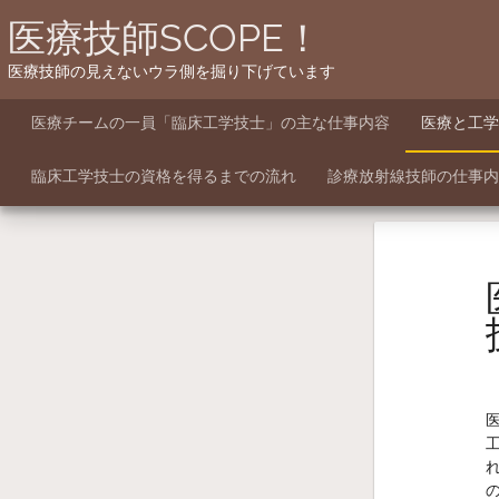
Skip
医療技師SCOPE！
to
content
医療技師の見えないウラ側を掘り下げています
医療チームの一員「臨床工学技士」の主な仕事内容
医療と工学
臨床工学技士の資格を得るまでの流れ
診療放射線技師の仕事内