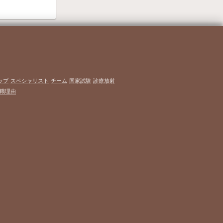
グ
ップ
スペシャリスト
チーム
国家試験
診療放射
職理由