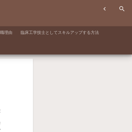
chevron_left
search
職理由
臨床工学技士としてスキルアップする方法
床
ら
術
で