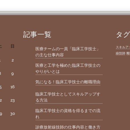
記事一覧
タ
土
日
スキルア
医療チームの一員「臨床工学技士」
線技師
離
の主な仕事内容
1
2
医療と工学を極めた臨床工学技士の
やりがいとは
8
9
気になる！臨床工学技士の離職理由
5
16
臨床工学技士としてスキルアップす
2
23
る方法
臨床工学技士の資格を得るまでの流
9
30
れ
診療放射線技師の仕事内容と働き方